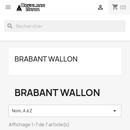
shopping_cart


(0)
search
BRABANT WALLON
BRABANT WALLON

Nom, A à Z
Affichage 1-7 de 7 article(s)