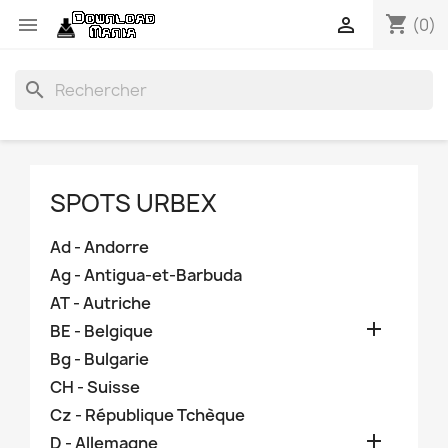
shopping_cart


(0)
search
SPOTS URBEX
Ad - Andorre
Ag - Antigua-et-Barbuda
AT - Autriche

BE - Belgique
Bg - Bulgarie
CH - Suisse
Cz - République Tchèque

D - Allemagne