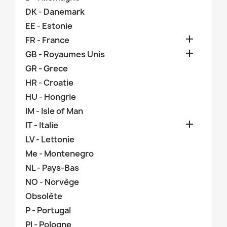
DK - Danemark
EE - Estonie

FR - France

GB - Royaumes Unis
GR - Grece
HR - Croatie
HU - Hongrie
IM - Isle of Man

IT - Italie
LV - Lettonie
Me - Montenegro
NL - Pays-Bas
NO - Norvège
Obsolète
P - Portugal
Pl - Pologne