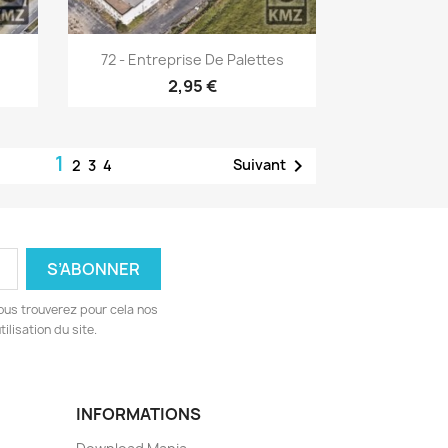
Aperçu rapide

72 - Entreprise De Palettes
2,95 €
1

Suivant
2
3
4
ous trouverez pour cela nos
ilisation du site.
INFORMATIONS