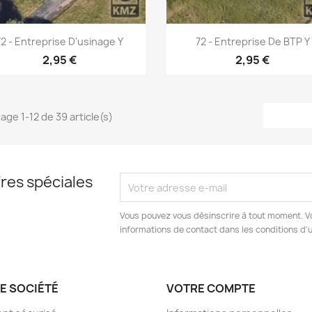
Aperçu rapide
Aperçu rapide


72 - Entreprise D'usinage Y
72 - Entreprise De BTP Y
2,95 €
2,95 €
hage 1-12 de 39 article(s)
res spéciales
Vous pouvez vous désinscrire à tout moment. V
informations de contact dans les conditions d'ut
E SOCIÉTÉ
VOTRE COMPTE