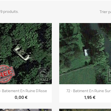
 39 produits.
Trier p
Aperçu rapide
Aperçu rapide


 - Batiement En Ruine D'Asse
72 - Batiment En Ruine Sur.
0,00 €
1,95 €