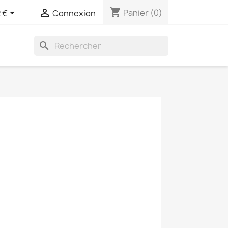
shopping_cart


Panier
(0)
 €
Connexion
search