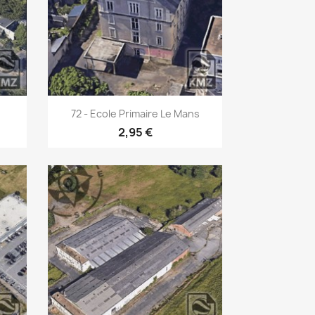
Aperçu rapide

72 - Ecole Primaire Le Mans
2,95 €