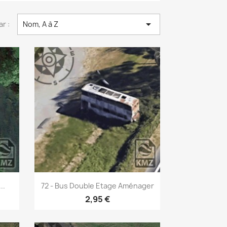

ar :
Nom, A à Z
Aperçu rapide

..
72 - Bus Double Etage Aménager
2,95 €