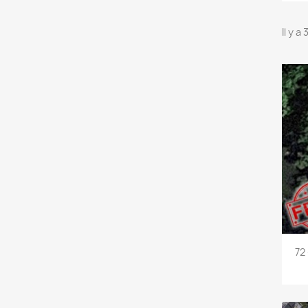
Il y a
72