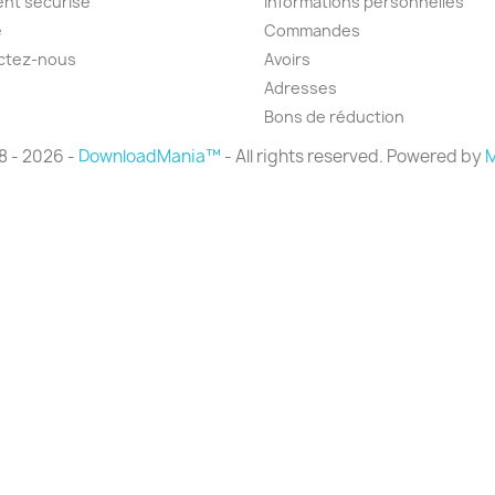
nt sécurisé
Informations personnelles
e
Commandes
ctez-nous
Avoirs
Adresses
Bons de réduction
8 - 2026 -
DownloadMania™
- All rights reserved. Powered by
M