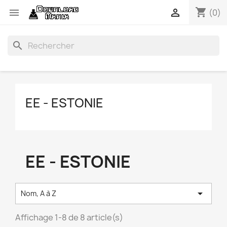
shopping_cart


(0)
search
EE - ESTONIE
EE - ESTONIE

Nom, A à Z
Affichage 1-8 de 8 article(s)