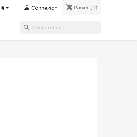
shopping_cart


Panier
(0)
 €
Connexion
search