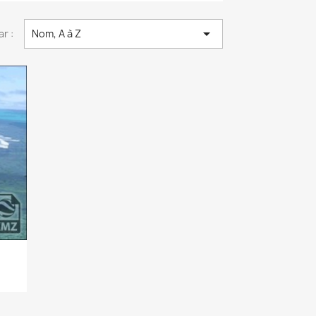

ar :
Nom, A à Z