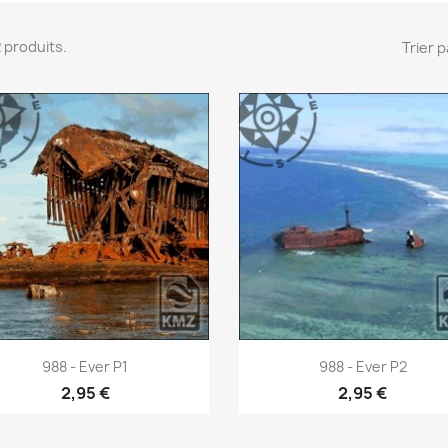
 2 produits.
Trier p
Aperçu rapide
Aperçu rapide


988 - Ever P1
988 - Ever P2
2,95 €
2,95 €