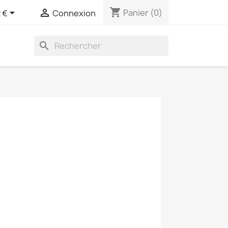
shopping_cart


Panier
(0)
 €
Connexion
search