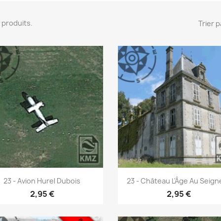
 7 produits.
Trier p
Aperçu rapide
Aperçu rapide


23 - Avion Hurel Dubois
23 - Château L'Âge Au Seign
2,95 €
2,95 €