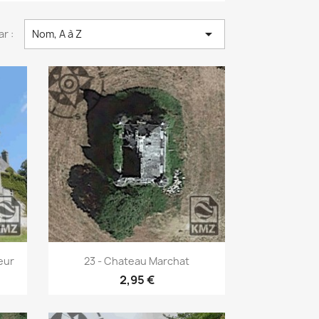

ar :
Nom, A à Z
Aperçu rapide

eur
23 - Chateau Marchat
2,95 €