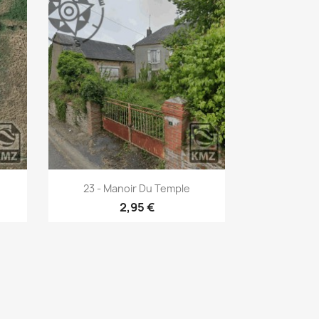
Aperçu rapide

23 - Manoir Du Temple
2,95 €