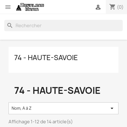
shopping_cart


(0)
search
74 - HAUTE-SAVOIE
74 - HAUTE-SAVOIE

Nom, A à Z
Affichage 1-12 de 14 article(s)