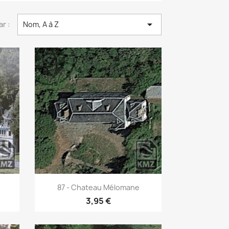

ar :
Nom, A à Z
Aperçu rapide

87 - Chateau Mélomane
3,95 €