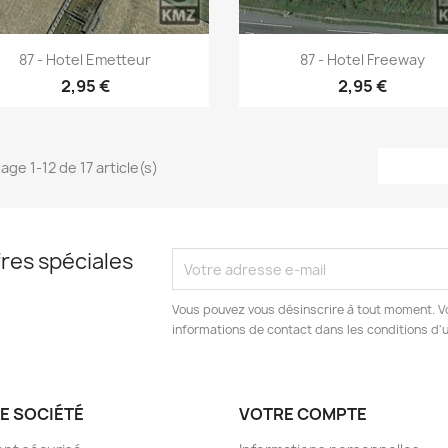
Aperçu rapide
Aperçu rapide


87 - Hotel Emetteur
87 - Hotel Freeway
2,95 €
2,95 €
age 1-12 de 17 article(s)
res spéciales
Vous pouvez vous désinscrire à tout moment. V
informations de contact dans les conditions d'ut
E SOCIÉTÉ
VOTRE COMPTE