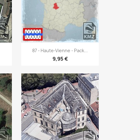
Aperçu rapide

87 - Haute-Vienne - Pack...
9,95 €