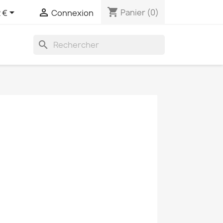
shopping_cart


Panier
(0)
 €
Connexion
search