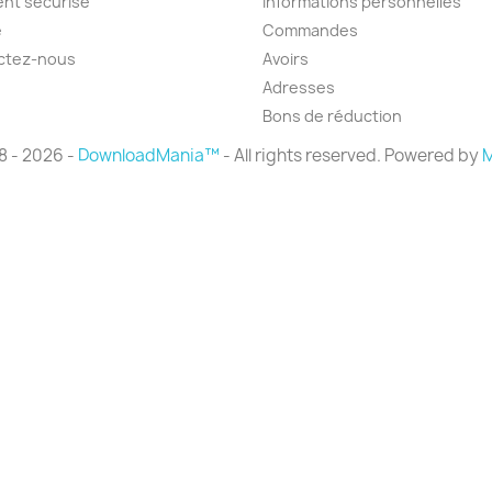
nt sécurisé
Informations personnelles
e
Commandes
ctez-nous
Avoirs
Adresses
Bons de réduction
8 - 2026 -
DownloadMania™
- All rights reserved. Powered by
M