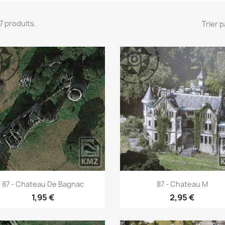
 17 produits.
Trier p
Aperçu rapide
Aperçu rapide


87 - Chateau De Bagnac
87 - Chateau M
1,95 €
2,95 €