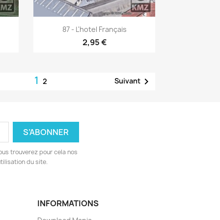
Aperçu rapide

87 - L'hotel Français
2,95 €
1

Suivant
2
ous trouverez pour cela nos
ilisation du site.
INFORMATIONS