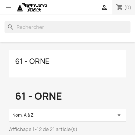
shopping_cart


(0)
search
61 - ORNE
61 - ORNE

Nom, A à Z
Affichage 1-12 de 21 article(s)