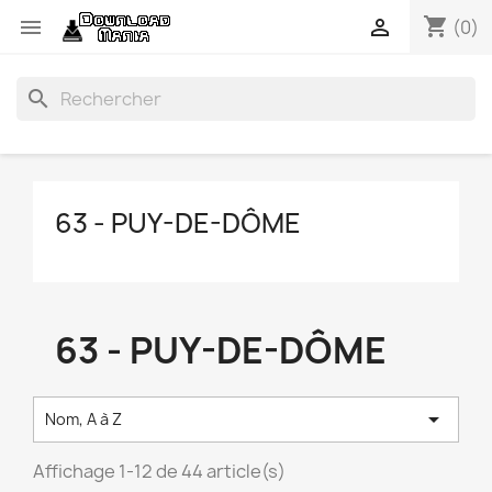
shopping_cart


(0)
search
63 - PUY-DE-DÔME
63 - PUY-DE-DÔME

Nom, A à Z
Affichage 1-12 de 44 article(s)