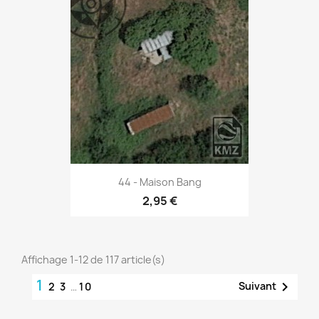
44 - Maison Bang
2,95 €
Affichage 1-12 de 117 article(s)
1

Suivant
2
3
…
10