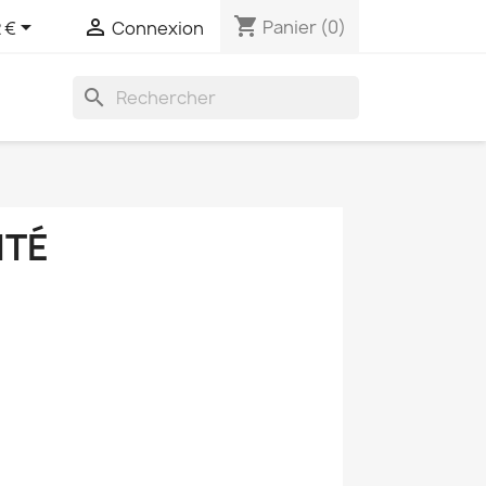
shopping_cart


Panier
(0)
 €
Connexion
search
MTÉ