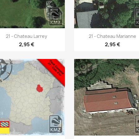
Aperçu rapide
Aperçu rapide


21 - Chateau Larrey
21 - Chateau Marianne
2,95 €
2,95 €