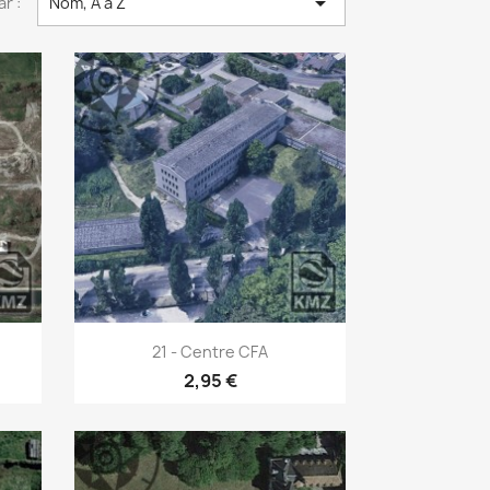

ar :
Nom, A à Z
Aperçu rapide

21 - Centre CFA
2,95 €