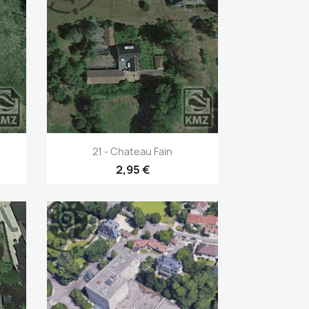
Aperçu rapide

21 - Chateau Fain
2,95 €