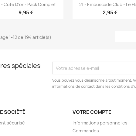
Aperçu rapide
Aperçu rapide


 - Cote D'or - Pack Complet
21 - Embuscade Club - Le F
9,95 €
2,95 €
hage 1-12 de 194 article(s)
res spéciales
Vous pouvez vous désinscrire à tout moment. V
informations de contact dans les conditions d'ut
E SOCIÉTÉ
VOTRE COMPTE
nt sécurisé
Informations personnelles
e
Commandes