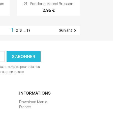
Aperçu rapide

lam
21 - Fonderie Marcel Bresson
2,95 €
1

Suivant
2
3
…
17
ous trouverez pour cela nos
ilisation du site.
INFORMATIONS
Download Mania
France