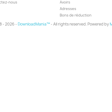
ctez-nous
Avoirs
Adresses
Bons de réduction
8 - 2026 -
DownloadMania™
- All rights reserved. Powered by
M