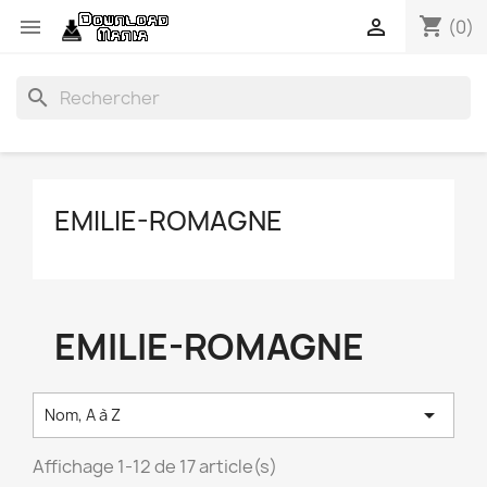
shopping_cart


(0)
search
EMILIE-ROMAGNE
EMILIE-ROMAGNE

Nom, A à Z
Affichage 1-12 de 17 article(s)