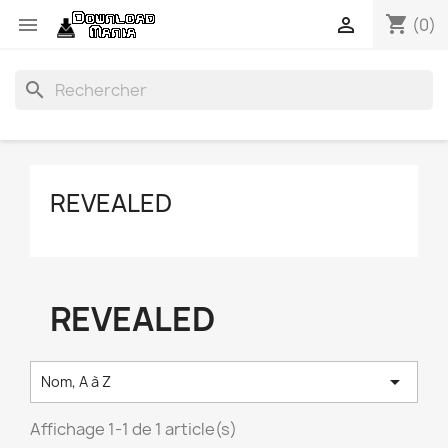
shopping_cart


(0)
search
REVEALED
REVEALED

Nom, A à Z
Affichage 1-1 de 1 article(s)