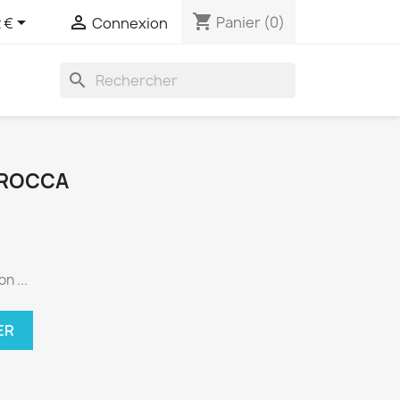
shopping_cart


Panier
(0)
 €
Connexion
search
A ROCCA
n ...
ER