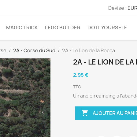
Devise :
EUR
MAGIC TRICK
LEGO BUILDER
DO IT YOURSELF
rse
2A - Corse du Sud
2A - Le lion de la Rocca
2A - LE LION DE L
2,95 €
TTC
Un ancien camping a l'abando

AJOUTER AU PANI