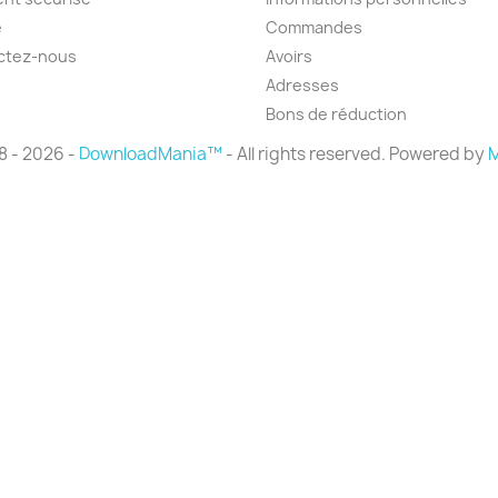
e
Commandes
ctez-nous
Avoirs
Adresses
Bons de réduction
8 - 2026 -
DownloadMania™
- All rights reserved. Powered by
M