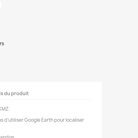
rs
ls du produit
KMZ.
'utiliser Google Earth pour localiser
andon ...