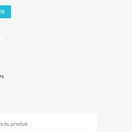
ER
rs
ls du produit