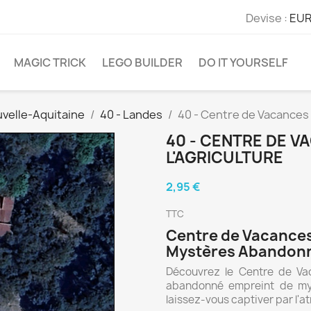
Devise :
EUR
MAGIC TRICK
LEGO BUILDER
DO IT YOURSELF
velle-Aquitaine
40 - Landes
40 - Centre de Vacances 
40 - CENTRE DE V
L'AGRICULTURE
2,95 €
TTC
Centre de Vacances 
Mystères Abandon
Découvrez le Centre de Vaca
abandonné empreint de mys
laissez-vous captiver par l'a