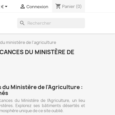
shopping_cart


Panier
(0)
 €
Connexion
search
du ministère de l'agriculture
ACANCES DU MINISTÈRE DE
du Ministère de l'Agriculture :
nés
nces du Ministère de l'Agriculture, un lieu
tères. Explorez ses bâtiments désertés et
tmosphère unique de ce site oublié.