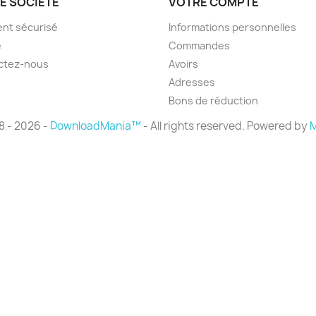
E SOCIÉTÉ
VOTRE COMPTE
nt sécurisé
Informations personnelles
e
Commandes
ctez-nous
Avoirs
Adresses
Bons de réduction
8 - 2026 -
DownloadMania™
- All rights reserved. Powered by
M