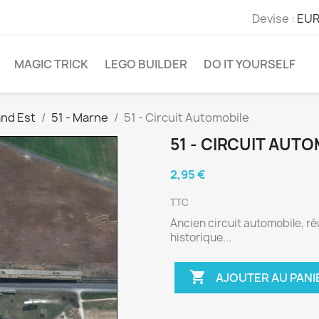
Devise :
EUR
MAGIC TRICK
LEGO BUILDER
DO IT YOURSELF
nd Est
51 - Marne
51 - Circuit Automobile
51 - CIRCUIT AUT
2,95 €
TTC
Ancien circuit automobile, r
historique...

AJOUTER AU PANI