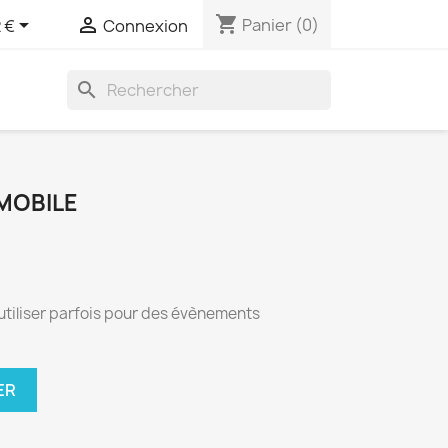
shopping_cart


Panier
(0)
 €
Connexion
search
OMOBILE
éutiliser parfois pour des évènements
ER